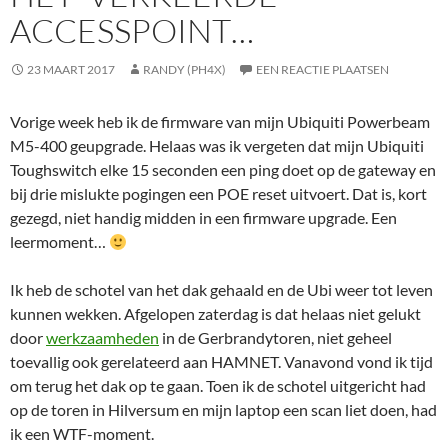
ACCESSPOINT…
23 MAART 2017
RANDY (PH4X)
EEN REACTIE PLAATSEN
Vorige week heb ik de firmware van mijn Ubiquiti Powerbeam
M5-400 geupgrade. Helaas was ik vergeten dat mijn Ubiquiti
Toughswitch elke 15 seconden een ping doet op de gateway en
bij drie mislukte pogingen een POE reset uitvoert. Dat is, kort
gezegd, niet handig midden in een firmware upgrade. Een
leermoment…
Ik heb de schotel van het dak gehaald en de Ubi weer tot leven
kunnen wekken. Afgelopen zaterdag is dat helaas niet gelukt
door
werkzaamheden
in de Gerbrandytoren, niet geheel
toevallig ook gerelateerd aan HAMNET. Vanavond vond ik tijd
om terug het dak op te gaan. Toen ik de schotel uitgericht had
op de toren in Hilversum en mijn laptop een scan liet doen, had
ik een WTF-moment.