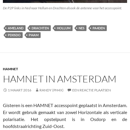
De P2P links in Ned naar Hollum en Drachten alsook de antenne voor het accesspoint.
AMELAND
DRACHTEN
HOLLUM
NES
PA4DEN
PD0SDO
PI4AM
HAMNET
HAMNET IN AMSTERDAM
1 MAART 2016
RANDY (PH4X)
EEN REACTIE PLAATSEN
Gisteren is een HAMNET accesspoint geplaatst in Amsterdam.
Er wordt gebruik gemaakt van zowel Horizontale als verticale
polarisatie. Het opstelpunt is in Osdorp en de
hoofdstraalrichting Zuid-Oost.