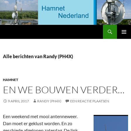
Ga
naar
de
inhoud
Zoeken
HAMNET Nederland
PRIMAI
MENU
Alle berichten van Randy (PH4X)
HAMNET
EN WE BOUWEN VERDER…
9 APRIL 2017
RANDY (PH4X)
EEN REACTIE PLAATSEN
Een weekend met mooi antenneweer.
Dan moet er geklust worden. En zo
geschiede afgelopen zaterdag. De link