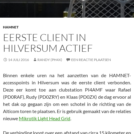
HAMNET
EERSTE CLIENT IN
HILVERSUM ACTIEF
14 JULI 2016
RANDY (PH4X)
EEN REACTIE PLAATSEN
Binnen enkele uren na het aanzetten van de HAMNET-
accesspoints in Hilversum was de eerste client verbonden.
Deze eer komt toe aan clubstation PI4AMF waar Rafael
(PD0RAF), Rudy (PD0ZRY) en Klaas (PD0ZX) de dag ervoor al
het dak op gegaan zijn om een schotel in de richting van de
Alticom toren te plaatsen. Er is gebruik gemaakt van de relaties
nieuwe
Mikrotik Light Head Grid
.
De verbinding loopt over een afstand van circa 15 kilometer en