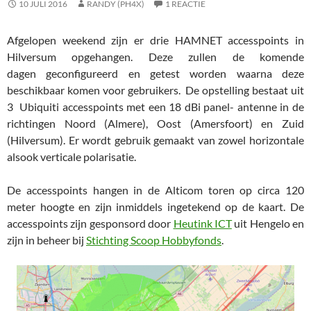
10 JULI 2016
RANDY (PH4X)
1 REACTIE
Afgelopen weekend zijn er drie HAMNET accesspoints in
Hilversum opgehangen. Deze zullen de komende
dagen geconfigureerd en getest worden waarna deze
beschikbaar komen voor gebruikers. De opstelling bestaat uit
3 Ubiquiti accesspoints met een 18 dBi panel- antenne in de
richtingen Noord (Almere), Oost (Amersfoort) en Zuid
(Hilversum). Er wordt gebruik gemaakt van zowel horizontale
alsook verticale polarisatie.
De accesspoints hangen in de Alticom toren op circa 120
meter hoogte en zijn inmiddels ingetekend op de kaart. De
accesspoints zijn gesponsord door
Heutink ICT
uit Hengelo en
zijn in beheer bij
Stichting Scoop Hobbyfonds
.