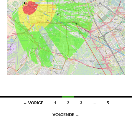
Berichten
← VORIGE
1
2
3
…
5
navigatie
VOLGENDE →