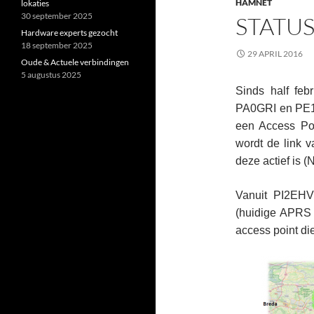
HAMNET
lokaties
30 september 2025
STATUS
Hardware experts gezocht
18 september 2025
29 APRIL 2016
Oude & Actuele verbindingen
5 augustus 2025
Sinds half feb
PA0GRI en PE1B
een Access Poi
wordt de link
deze actief is (
Vanuit PI2EHV
(huidige APRS 
access point die