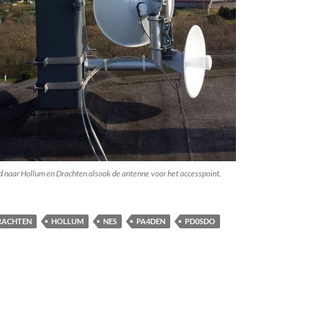
d naar Hollum en Drachten alsook de antenne voor het accesspoint.
RACHTEN
HOLLUM
NES
PA4DEN
PD0SDO