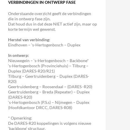
VERBINDINGEN IN ONTWERP FASE
Onderstaande overzicht geeft de verbindingen
die in ontwerp fase zijn.
Dat houd dus in dat deze NIET actief zijn, maar op
korte termijn wel gewenst.
Herstel van verbinding:
Eindhoven – ‘s-Hertogenbosch – Duplex
In ontwerp:
Nieuwegein – ‘s-Hertogenbosch – Backbone*
‘s-Hertogenbosch (Provinciehuis) – Tilburg –
Duplex (DARES-R20/R21)
Tilburg – Geertruidenberg – Duplex (DARES-
R20)
Geertruidenberg – Roosendaal – (DARES -R20)
Geertruidenberg – Breda (Repeater) – Duplex
(DARES-R20)
‘s-Hertogenbosch (P.S.s) – Nijmegen – Duplex
(Hoofdkantoor DRCC, DARES-R08)
* Opmerking:
De DARES-R20 koppelingen is volgens nieuwe
‘backbone’ structuur.