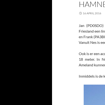
HAMNE
16 APRIL 2016
Jan (PD0SDO) 
Friesland een l
en Frank (PA3BI
Vanuit Nes is ee
Ook is er een ac
18 meter. In N
Ameland kunnen 
Inmiddels is de 