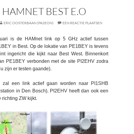
 HAMNET BEST E.O
ERIC OOSTERBAAN (PA2EON)
EEN REACTIE PLAATSEN
ruari is de HAMnet link op 5 GHz actief tussen
EY in Best. Op de lokatie van PE1BEY is tevens
nt ingericht die kijkt naar Best West. Binnenkort
 van PE1BEY verbonden met de site PI2EHV zodra
Nu zijn er testen gaande).
 zal een link actief gaan worden naar PI1SHB
station in Den Bosch).
PI2EHV heeft dan ook een
 richting ZW kijkt.