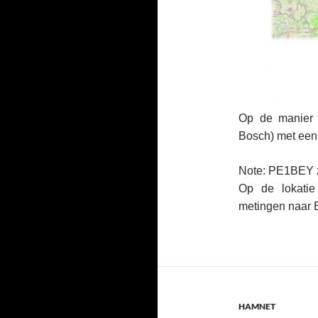
Op de manier
Bosch) met een 
Note: PE1BEY zi
Op de lokatie
metingen naar 
HAMNET