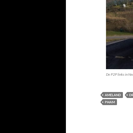
De P2P links in Ne
AMELAND
D
PI4AM