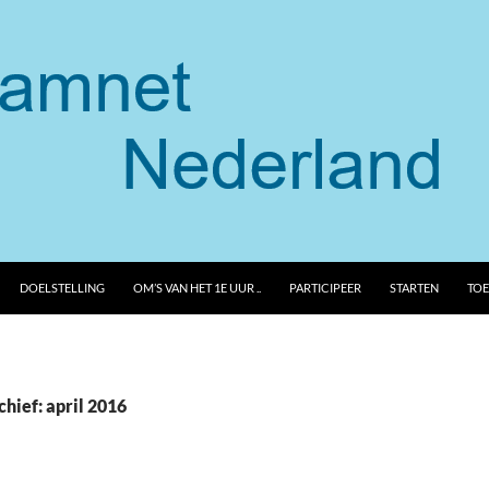
DOELSTELLING
OM’S VAN HET 1E UUR ..
PARTICIPEER
STARTEN
TOE
hief: april 2016