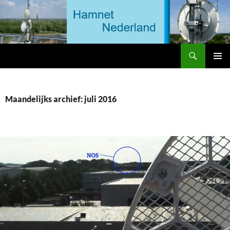
Ga
naar
de
inhoud
Zoeken
HAMNET Nederland
PRIMAI
MENU
Maandelijks archief: juli 2016