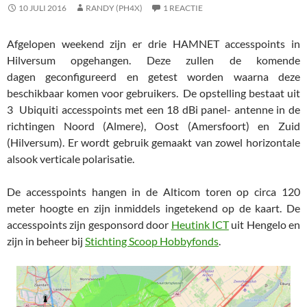
10 JULI 2016
RANDY (PH4X)
1 REACTIE
Afgelopen weekend zijn er drie HAMNET accesspoints in
Hilversum opgehangen. Deze zullen de komende
dagen geconfigureerd en getest worden waarna deze
beschikbaar komen voor gebruikers. De opstelling bestaat uit
3 Ubiquiti accesspoints met een 18 dBi panel- antenne in de
richtingen Noord (Almere), Oost (Amersfoort) en Zuid
(Hilversum). Er wordt gebruik gemaakt van zowel horizontale
alsook verticale polarisatie.
De accesspoints hangen in de Alticom toren op circa 120
meter hoogte en zijn inmiddels ingetekend op de kaart. De
accesspoints zijn gesponsord door
Heutink ICT
uit Hengelo en
zijn in beheer bij
Stichting Scoop Hobbyfonds
.