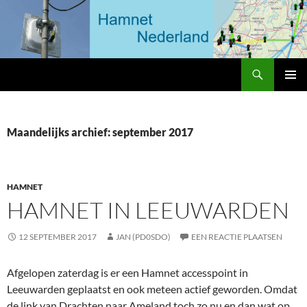
Ga
naar
de
inhoud
Zoeken
HAMNET Nederland
PRIMAI
MENU
Maandelijks archief: september 2017
HAMNET
HAMNET IN LEEUWARDEN
12 SEPTEMBER 2017
JAN (PD0SDO)
EEN REACTIE PLAATSEN
Afgelopen zaterdag is er een Hamnet accesspoint in
Leeuwarden geplaatst en ook meteen actief geworden. Omdat
de link van Drachten naar Ameland toch zo nu en dan wat op