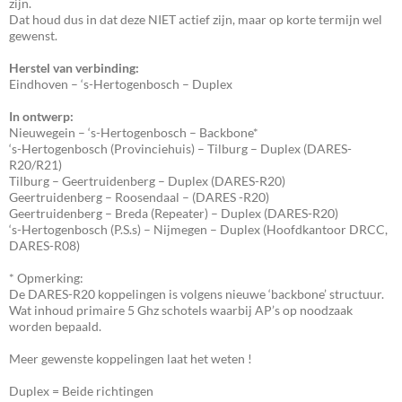
zijn.
Dat houd dus in dat deze NIET actief zijn, maar op korte termijn wel
gewenst.
Herstel van verbinding:
Eindhoven – ‘s-Hertogenbosch – Duplex
In ontwerp:
Nieuwegein – ‘s-Hertogenbosch – Backbone*
‘s-Hertogenbosch (Provinciehuis) – Tilburg – Duplex (DARES-
R20/R21)
Tilburg – Geertruidenberg – Duplex (DARES-R20)
Geertruidenberg – Roosendaal – (DARES -R20)
Geertruidenberg – Breda (Repeater) – Duplex (DARES-R20)
‘s-Hertogenbosch (P.S.s) – Nijmegen – Duplex (Hoofdkantoor DRCC,
DARES-R08)
* Opmerking:
De DARES-R20 koppelingen is volgens nieuwe ‘backbone’ structuur.
Wat inhoud primaire 5 Ghz schotels waarbij AP’s op noodzaak
worden bepaald.
Meer gewenste koppelingen laat het weten !
Duplex = Beide richtingen