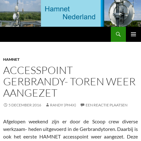
Ga
naar
de
inhoud
Zoeken
HAMNET Nederland
PRIMAI
MENU
HAMNET
ACCESSPOINT
GERBRANDY- TOREN WEER
AANGEZET
5 DECEMBER 2016
RANDY (PH4X)
EEN REACTIE PLAATSEN
Afgelopen weekend zijn er door de Scoop crew diverse
werkzaam- heden uitgevoerd in de Gerbrandytoren. Daarbij is
ook het eerste HAMNET accesspoint weer aangezet. Deze