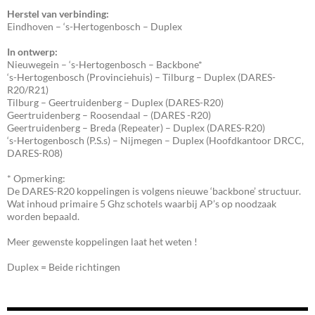
Herstel van verbinding:
Eindhoven – ‘s-Hertogenbosch – Duplex
In ontwerp:
Nieuwegein – ‘s-Hertogenbosch – Backbone*
‘s-Hertogenbosch (Provinciehuis) – Tilburg – Duplex (DARES-
R20/R21)
Tilburg – Geertruidenberg – Duplex (DARES-R20)
Geertruidenberg – Roosendaal – (DARES -R20)
Geertruidenberg – Breda (Repeater) – Duplex (DARES-R20)
‘s-Hertogenbosch (P.S.s) – Nijmegen – Duplex (Hoofdkantoor DRCC,
DARES-R08)
* Opmerking:
De DARES-R20 koppelingen is volgens nieuwe ‘backbone’ structuur.
Wat inhoud primaire 5 Ghz schotels waarbij AP’s op noodzaak
worden bepaald.
Meer gewenste koppelingen laat het weten !
Duplex = Beide richtingen