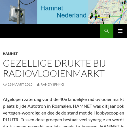
Ga
naar
de
inhoud
Zoeken
HAMNET Nederland
PRIMAI
MENU
HAMNET
GEZELLIGE DRUKTE BIJ
RADIOVLOOIENMARKT
23 MAART 2015
RANDY (PH4X)
Afgelopen zaterdag vond de 40e landelijke radiovlooienmarkt
plaats bij de Autotron in Rosmalen. HAMNET was dit jaar ook
vertegen-woordigd en deelde de stand met de Hobbyscoop en
PI1UTR. Tussen deze groepen bestaat veel synergie en wordt
druk samen gewerkt om iets moois te bouwen. HAMNET is