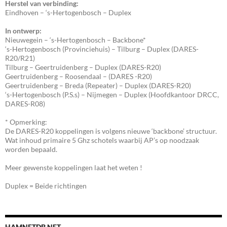
Herstel van verbinding:
Eindhoven – ‘s-Hertogenbosch – Duplex
In ontwerp:
Nieuwegein – ‘s-Hertogenbosch – Backbone*
‘s-Hertogenbosch (Provinciehuis) – Tilburg – Duplex (DARES-
R20/R21)
Tilburg – Geertruidenberg – Duplex (DARES-R20)
Geertruidenberg – Roosendaal – (DARES -R20)
Geertruidenberg – Breda (Repeater) – Duplex (DARES-R20)
‘s-Hertogenbosch (P.S.s) – Nijmegen – Duplex (Hoofdkantoor DRCC,
DARES-R08)
* Opmerking:
De DARES-R20 koppelingen is volgens nieuwe ‘backbone’ structuur.
Wat inhoud primaire 5 Ghz schotels waarbij AP’s op noodzaak
worden bepaald.
Meer gewenste koppelingen laat het weten !
Duplex = Beide richtingen
HAMNETDB.NET