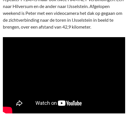
naar Hilversum en de ander naar IJsselstein. Afgelopen
weekend is Peter met een videocamera het dak op gegaan om
de zichtverbinding naar de toren in IJsselstein in beeld te
brengen, over een afstand van 42,9 kilometer.