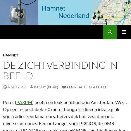
Ga
naar
de
inhoud
Zoeken
HAMNET Nederland
PRIMAI
MENU
HAMNET
DE ZICHTVERBINDING IN
BEELD
6 MEI 2017
RANDY (PH4X)
EEN REACTIE PLAATSEN
Peter (
PA3PM
) heeft een leuk penthouse in Amsterdam West.
Op een respectabele 50 meter hoogte is dit een ideale plak
voor radio- zendamateurs. Peters dak huisvest dan ook
diverse antennes. Een ontvanger voor PI2NOS, de DMR-
repeater PI1AMS maar ook twee HAMNET-verbindingen. Een