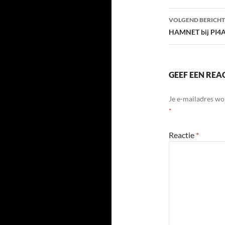
VOLGEND BERICHT
HAMNET bij PI4
GEEF EEN REA
Je e-mailadres wo
*
Reactie
*