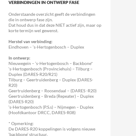
VERBINDINGEN IN ONTWERP FASE
Onderstaande overzicht geeft de verbindingen
die in ontwerp fase zijn.
Dat houd dus in dat deze NIET actief zijn, maar op
korte termijn wel gewenst.
Herstel van verbinding:
Eindhoven – ‘s-Hertogenbosch – Duplex
In ontwerp:
Nieuwegein – ‘s-Hertogenbosch – Backbone*
‘s-Hertogenbosch (Provinciehuis) – Tilburg –
Duplex (DARES-R20/R21)
Tilburg – Geertruidenberg – Duplex (DARES-
R20)
Geertruidenberg – Roosendaal – (DARES -R20)
Geertruidenberg – Breda (Repeater) – Duplex
(DARES-R20)
‘s-Hertogenbosch (P.S.s) – Nijmegen – Duplex
(Hoofdkantoor DRCC, DARES-R08)
* Opmerking:
De DARES-R20 koppelingen is volgens nieuwe
‘backbone’ structuur.