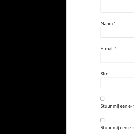
Naam
*
E-mail
*
Site
Stuur mij een e-m
Stuur mij een e-m