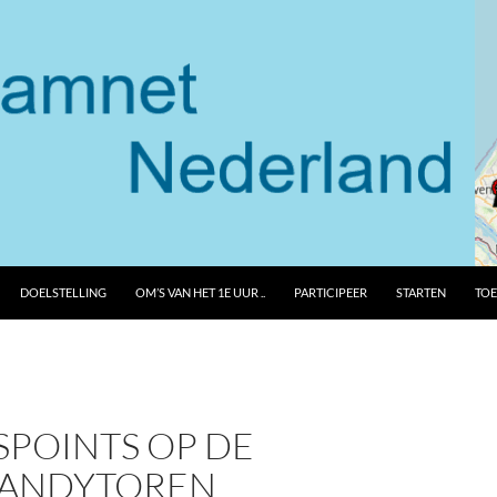
DOELSTELLING
OM’S VAN HET 1E UUR ..
PARTICIPEER
STARTEN
TOE
SPOINTS OP DE
ANDYTOREN