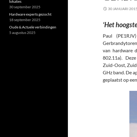
lokaties
30 september 2025
30 JANUARI 201
Hardware experts gezocht
18 september 2025
‘Het hoogst
Oude & Actuele verbindingen
5 augustus 2025
Paul (PE1RJV)
Gerbrandytoren 
van hardware 
802.11a). Deze
Zuid-Oost, Zuid
GHz band. De ap
geplaatst op ee