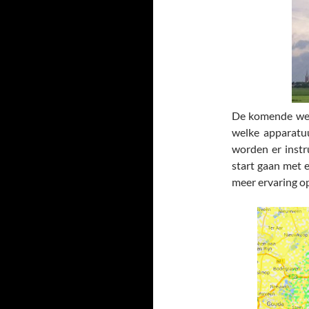
De komende week
welke apparatu
worden er instr
start gaan met 
meer ervaring op